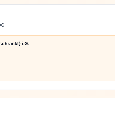
DG
chränkt) i.G.